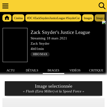
Cinéma
#DC #ZackSnydersJusticeLeague #SnyderCut
Images
Image n°
Zack Snyder's Justice League
Streaming
18 mars 2021
Zack Snyder
4h01min
HBO MAX
ACTU
DÉTAILS
IMAGES
VIDÉOS
CRITIQUE
Image selectionnée
« Flash (Ezra Miller) et la Speed Force »