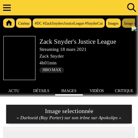
Cinéma
#DC #ZackSnydersJusticeLeague #SnyderCut
Images
Image n°
Zack Snyder's Justice League
Streaming
18 mars 2021
Zack Snyder
4h01min
HBO MAX
ACTU
DÉTAILS
IMAGES
VIDÉOS
CRITIQUE
Image selectionnée
« Darkseid (Ray Porter) sur son trône sur Apokolips »