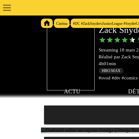
Cinéma
#DC #ZackSnydersJusticeLeague #SnyderC
Zack Snyde
Streaming
18 mars 
Réalisé par
Zack Sn
4h01min
HBO MAX
#svod #dtv #comics 
ACTU
DÉT