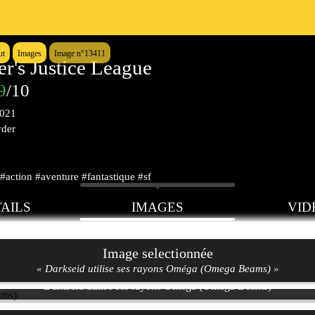
ut
Images
Image n°13411
r's Justice League
9
/10
2021
yder
#action #aventure #fantastique #sf
AILS
IMAGES
VID
Image selectionnée
« Darkseid utilise ses rayons Oméga (Omega Beams) »
Darkseid utilise ses rayons Oméga (Omega Beams)