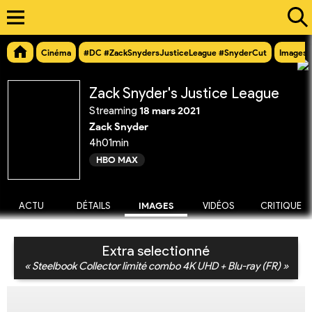
Cinéma
#DC #ZackSnydersJusticeLeague #SnyderCut
Images
Zack Snyder's Justice League
Streaming
18 mars 2021
Zack Snyder
4h01min
HBO MAX
ACTU
DÉTAILS
IMAGES
VIDÉOS
CRITIQUE
Extra selectionné
« Steelbook Collector limité combo 4K UHD + Blu-ray (FR) »