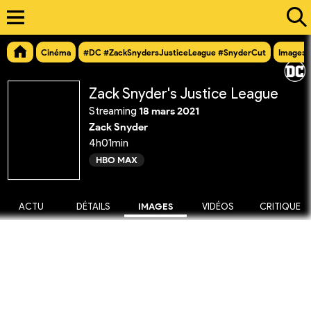
Cinéma
#DC #ZackSnydersJusticeLeague #SnyderCut
Images
Zack Snyder's Justice League
Streaming
18 mars 2021
Zack Snyder
4h01min
HBO MAX
ACTU
DÉTAILS
IMAGES
VIDÉOS
CRITIQUE