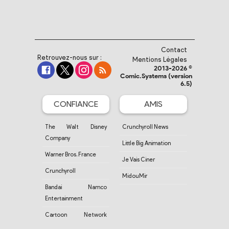
Contact
Retrouvez-nous sur :
Mentions Légales
2013-2026 ©
Comic.Systems (version
6.5)
CONFIANCE
AMIS
The Walt Disney
Crunchyroll News
Company
Little Big Animation
Warner Bros. France
Je Vais Ciner
Crunchyroll
MidouMir
Bandai Namco
Entertainment
Cartoon Network
France