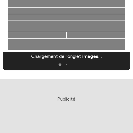
Chargement de l'onglet
images
…
Publicité