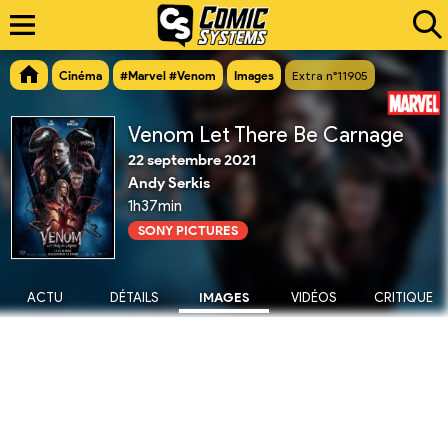
Cinéma
#Marvel #Venom
Images
Extra n°11905
Venom Let There Be Carnage
22 septembre 2021
Andy Serkis
1h37min
SONY PICTURES
ACTU
DÉTAILS
IMAGES
VIDÉOS
CRITIQUE