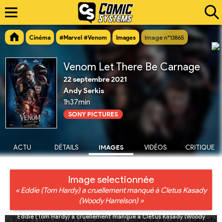
Cinéma
#Marvel #Venom
Images
Image n°13865
Venom Let There Be Carnage
22 septembre 2021
Andy Serkis
1h37min
SONY PICTURES
ACTU
DÉTAILS
IMAGES
VIDÉOS
CRITIQUE
Image selectionnée
« Eddie (Tom Hardy) a cruellement manqué à Cletus Kasady
(Woody Harrelson) »
Eddie (Tom Hardy) a cruellement manqué à Cletus Kasady (Woody