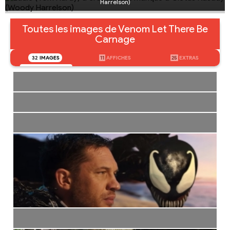
Harrelson)
Toutes les images de Venom Let There Be
Carnage
32
IMAGES
11
AFFICHES
25
EXTRAS