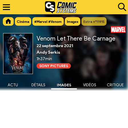
Cinéma
#Marvel #Venom
Images
Extra n°11915
Venom Let There Be Carnage
22 septembre 2021
Andy Serkis
1h37min
SONY PICTURES
ACTU
DÉTAILS
IMAGES
VIDÉOS
CRITIQUE