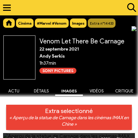
Cinéma
#Marvel #Venom
Images
Extra n°14433
Venom Let There Be Carnage
22 septembre 2021
Andy Serkis
1h37min
SONY PICTURES
ACTU
DÉTAILS
IMAGES
VIDÉOS
CRITIQUE
Extra selectionné
« Aperçu de la statue de Carnage dans les cinémas IMAX en
Chine »