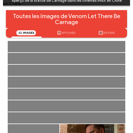
Aperçu de la statue de Carnage dans les cinémas IMAX en Chine
Toutes les images de Venom Let There Be
Carnage
32
IMAGES
11
AFFICHES
25
EXTRAS