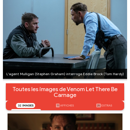
L'agent Mulligan (Stephen Graham) interroge Eddie Brock (Tom Hardy)
Toutes les images de Venom Let There Be
Carnage
32
IMAGES
11
AFFICHES
25
EXTRAS