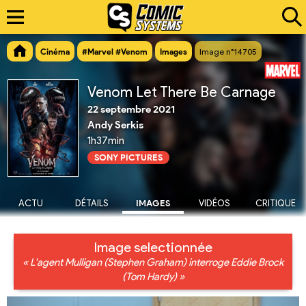
Cinéma
#Marvel #Venom
Images
Image n°14705
Venom Let There Be Carnage
22 septembre 2021
Andy Serkis
1h37min
SONY PICTURES
ACTU
DÉTAILS
IMAGES
VIDÉOS
CRITIQUE
Image selectionnée
« L'agent Mulligan (Stephen Graham) interroge Eddie Brock
(Tom Hardy) »