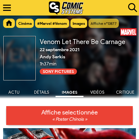
Cinéma
#Marvel #Venom
Images
Affiche n°13877
Venom Let There Be Carnage
22 septembre 2021
Andy Serkis
1h37min
SONY PICTURES
ACTU
DÉTAILS
IMAGES
VIDÉOS
CRITIQUE
Affiche selectionnée
« Poster Chinois »