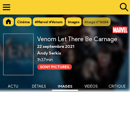
Cinéma
#Marvel #Venom
Images
Image n°16034
Venom Let There Be Carnage
22 septembre 2021
Andy Serkis
1h37min
SONY PICTURES
ACTU
DÉTAILS
IMAGES
VIDÉOS
CRITIQUE