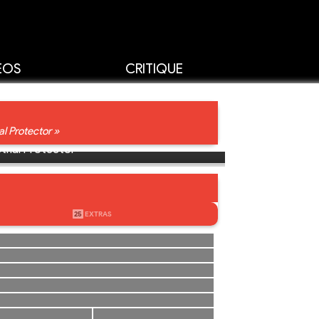
ÉOS
CRITIQUE
l Protector »
ethal Protector
25
EXTRAS