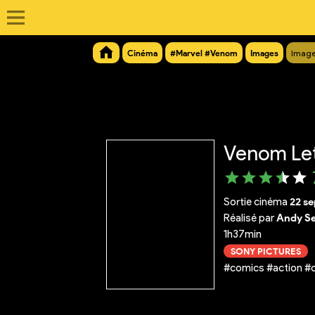
Cinéma
#Marvel #Venom
Images
Image
Venom Let
Sortie cinéma
22 s
Réalisé par
Andy Se
1h37min
SONY PICTURES
#comics #action #c