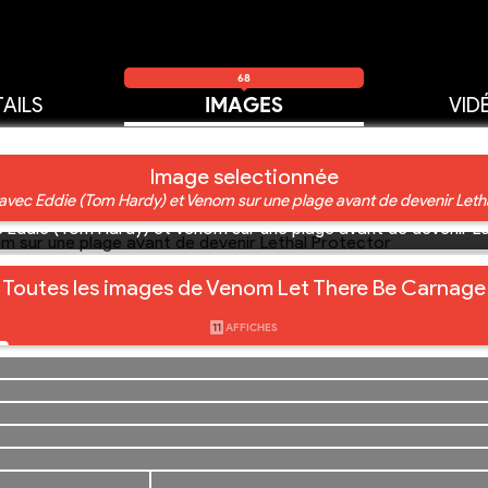
68
AILS
IMAGES
VID
Image selectionnée
m avec Eddie (Tom Hardy) et Venom sur une plage avant de devenir Letha
ec Eddie (Tom Hardy) et Venom sur une plage avant de devenir L
Toutes les images de Venom Let There Be Carnage
11
AFFICHES