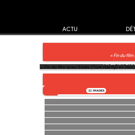
ACTU
DÉT
« Fin du fil
Fin du film av
32
IMAGES