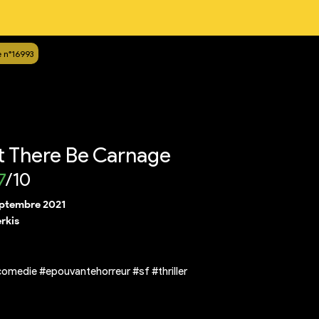
 n°16993
 There Be Carnage
7
/10
eptembre 2021
rkis
omedie #epouvantehorreur #sf #thriller