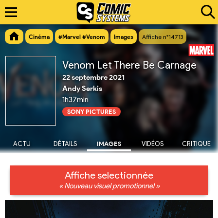
Cinéma
#Marvel #Venom
Images
Affiche n°14713
Venom Let There Be Carnage
22 septembre 2021
Andy Serkis
1h37min
SONY PICTURES
ACTU
DÉTAILS
IMAGES
VIDÉOS
CRITIQUE
Affiche selectionnée
« Nouveau visuel promotionnel »