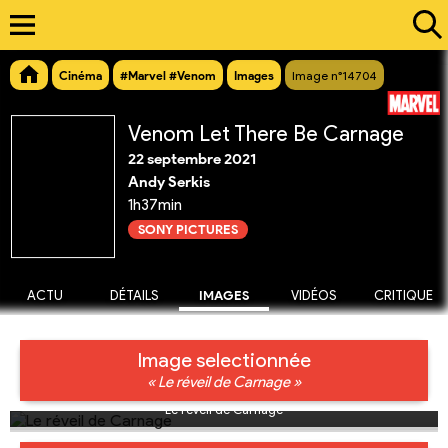
Cinéma
#Marvel #Venom
Images
Image n°14704
Venom Let There Be Carnage
22 septembre 2021
Andy Serkis
1h37min
SONY PICTURES
ACTU
DÉTAILS
IMAGES
VIDÉOS
CRITIQUE
Image selectionnée
« Le réveil de Carnage »
Le réveil de Carnage