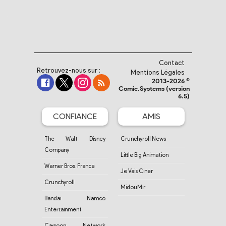
Contact
Retrouvez-nous sur :
Mentions Légales
2013-2026 ©
Comic.Systems (version
6.5)
CONFIANCE
AMIS
The Walt Disney
Crunchyroll News
Company
Little Big Animation
Warner Bros. France
Je Vais Ciner
Crunchyroll
MidouMir
Bandai Namco
Entertainment
Cartoon Network