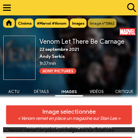
Cinéma
#Marvel #Venom
Images
Image n°13862
Venom Let There Be Carnage
22 septembre 2021
Andy Serkis
1h37min
SONY PICTURES
ACTU
DÉTAILS
IMAGES
VIDÉOS
CRITIQUE
Image selectionnée
« Venom remet en place un magazine sur Stan Lee »
Venom remet en place un magazine sur Stan Lee