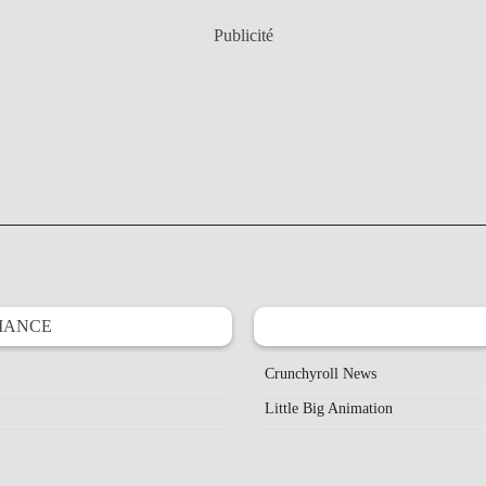
Publicité
IANCE
Crunchyroll News
Little Big Animation
Je Vais Ciner
MidouMir