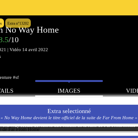
es
Extra n°13202
an No Way Home
8.5
/10
021
|
Vidéo
14 avril 2022
s
enture #sf
AILS
IMAGES
VID
Extra selectionné
« No Way Home devient le titre officiel de la suite de Far From Home »
No Way Home devient le titre officiel de la suite de Far From Home