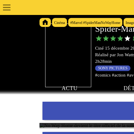
Cinéma
#Marvel #SpiderManNoWayHome
Imag
Spider-M
Ciné
15 décembre 2
Réalisé par
Jon Watt
2h28min
SONY PICTURES
#comics #action #av
ACTU
DÉT