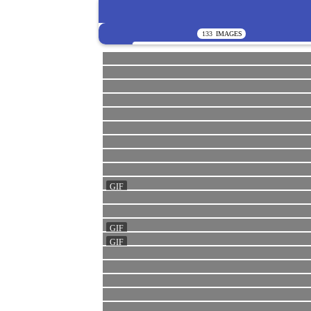
133
IMAGES