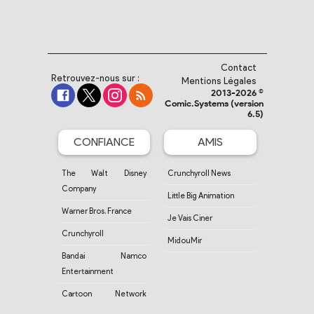
Contact
Retrouvez-nous sur :
Mentions Légales
2013-2026 ©
Comic.Systems (version
6.5)
CONFIANCE
AMIS
The Walt Disney
Crunchyroll News
Company
Little Big Animation
Warner Bros. France
Je Vais Ciner
Crunchyroll
MidouMir
Bandai Namco
Entertainment
Cartoon Network
France