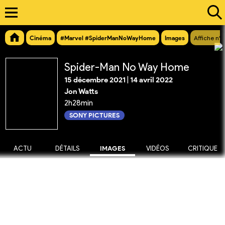
Cinéma
#Marvel #SpiderManNoWayHome
Images
Affiche n°
Spider-Man No Way Home
15 décembre 2021
|
14 avril 2022
Jon Watts
2h28min
SONY PICTURES
ACTU
DÉTAILS
IMAGES
VIDÉOS
CRITIQUE