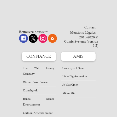
Contact
Retrouvez-nous sur :
Mentions Légales
2013-2026 ©
Comic.Systems (version
6.5)
CONFIANCE
AMIS
The Walt Disney
Crunchyroll News
Company
Little Big Animation
Warner Bros. France
Je Vais Ciner
Crunchyroll
MidouMir
Bandai Namco
Entertainment
Cartoon Network France