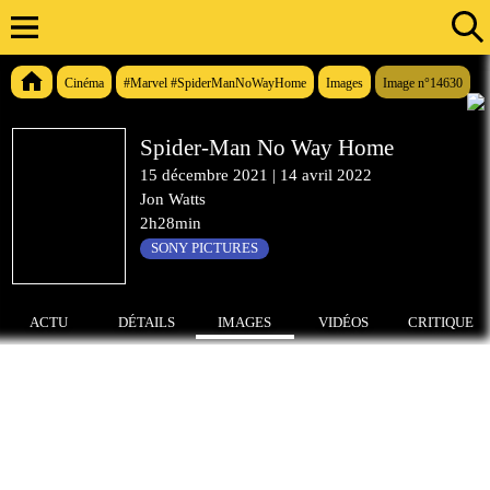
Cinéma
#Marvel #SpiderManNoWayHome
Images
Image n°14630
Spider-Man No Way Home
15 décembre 2021
|
14 avril 2022
Jon Watts
2h28min
SONY PICTURES
ACTU
DÉTAILS
IMAGES
VIDÉOS
CRITIQUE