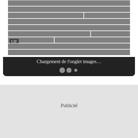
Chargement de l'onglet
images
…
Publicité