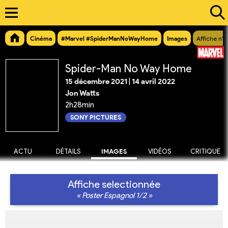
Cinéma
#Marvel #SpiderManNoWayHome
Images
Affiche n°
Spider-Man No Way Home
15 décembre 2021
|
14 avril 2022
Jon Watts
2h28min
SONY PICTURES
ACTU
DÉTAILS
IMAGES
VIDÉOS
CRITIQUE
Affiche selectionnée
« Poster Espagnol 1/2 »