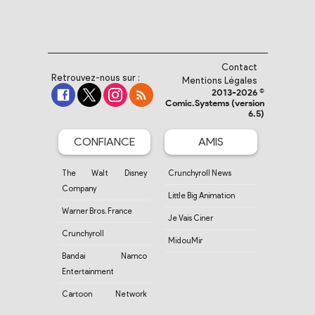
Contact
Retrouvez-nous sur :
Mentions Légales
2013-2026 ©
Comic.Systems (version
6.5)
CONFIANCE
AMIS
The Walt Disney
Crunchyroll News
Company
Little Big Animation
Warner Bros. France
Je Vais Ciner
Crunchyroll
MidouMir
Bandai Namco
Entertainment
Cartoon Network
France