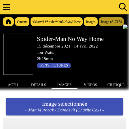
Cinéma
#Marvel #SpiderManNoWayHome
Images
Image n°17174
Spider-Man No Way Home
15 décembre 2021
|
14 avril 2022
Jon Watts
2h28min
SONY PICTURES
ACTU
DÉTAILS
IMAGES
VIDÉOS
CRITIQUE
Image selectionnée
« Matt Murdock / Daredevil (Charlie Cox) »