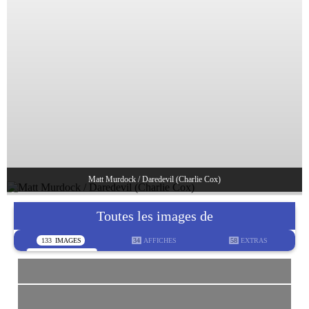
Matt Murdock / Daredevil (Charlie Cox)
Toutes les images de
133
IMAGES
34
AFFICHES
58
EXTRAS