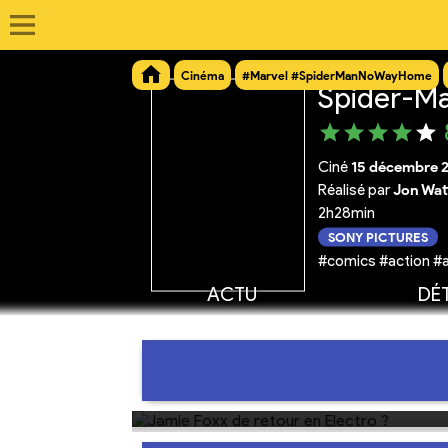
Cinéma
#Marvel #SpiderManNoWayHome
Spider-M
Ciné
15 décembre 
Réalisé par
Jon Wat
2h28min
SONY PICTURES
#comics #action #a
ACTU
DÉT