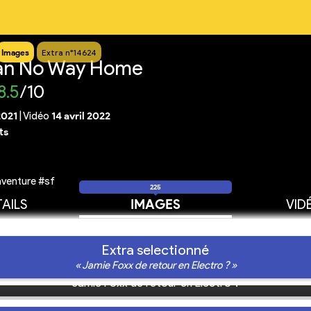
Images
Extra n°14624
an No Way Home
8.5
/10
2021
|
Vidéo
14 avril 2022
ts
venture #sf
225
AILS
IMAGES
VID
Extra selectionné
« Jamie Foxx de retour en Electro ? »
Jamie Foxx de retour en Electro ?