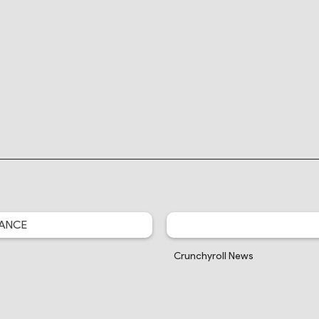
ANCE
Crunchyroll News
Little Big Animation
Je Vais Ciner