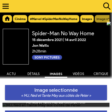
Cinéma
#Marvel #SpiderManNoWayHome
Images
Image n°1
Spider-Man No Way Home
15 décembre 2021
|
14 avril 2022
Jon Watts
2h28min
SONY PICTURES
ACTU
DÉTAILS
IMAGES
VIDÉOS
CRITIQUE
Image selectionnée
« MJ, Ned et Tante May aux côtés de Peter »
MJ, Ned et Tante May aux côtés de Peter