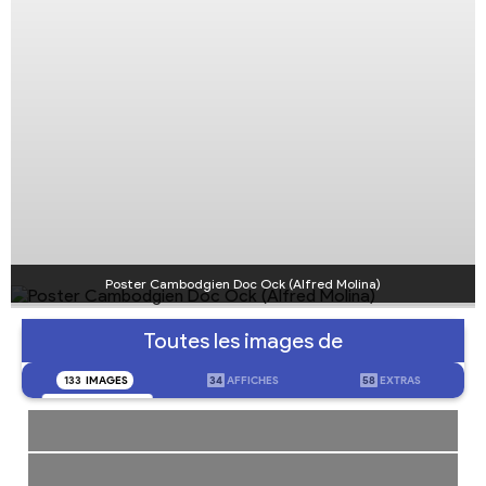
Poster Cambodgien Doc Ock (Alfred Molina)
Toutes les images de
133
IMAGES
34
AFFICHES
58
EXTRAS