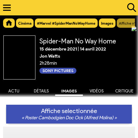
Cinéma
#Marvel #SpiderManNoWayHome
Images
Affiche n°1
Spider-Man No Way Home
15 décembre 2021
|
14 avril 2022
Jon Watts
2h28min
SONY PICTURES
ACTU
DÉTAILS
IMAGES
VIDÉOS
CRITIQUE
Affiche selectionnée
« Poster Cambodgien Doc Ock (Alfred Molina) »