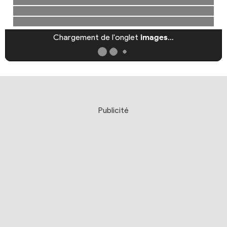
Chargement de l'onglet
images
…
Publicité