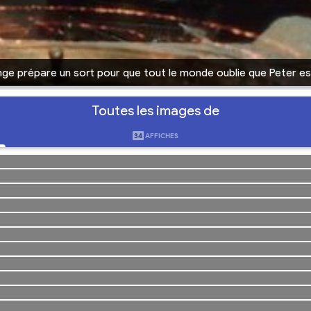
ge prépare un sort pour que tout le monde oublie que Peter e
Toutes les images de
34
AFFICHES