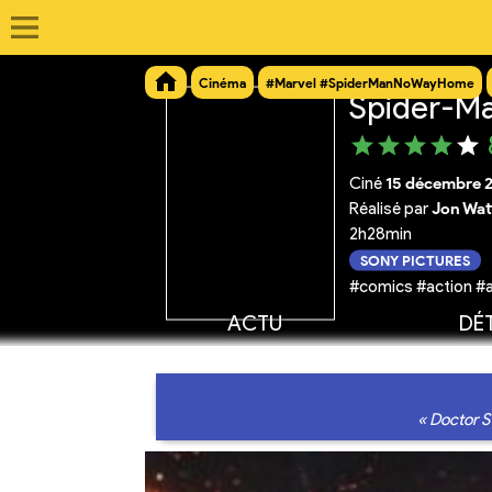
Cinéma
#Marvel #SpiderManNoWayHome
Spider-M
Ciné
15 décembre 
Réalisé par
Jon Wat
2h28min
SONY PICTURES
#comics #action #a
ACTU
DÉT
« Doctor S