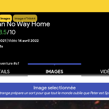
Images
Image n°14644
an No Way Home
8.5
/10
2021
|
Vidéo
14 avril 2022
ts
venture #sf
AILS
IMAGES
VID
Image selectionnée
trange prépare un sort pour que tout le monde oublie que Peter est S