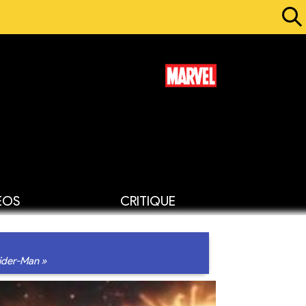
ÉOS
CRITIQUE
pider-Man »