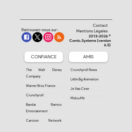
Contact
Retrouvez-nous sur :
Mentions Légales
2013-2026 ©
Comic.Systems (version
6.5)
CONFIANCE
AMIS
The Walt Disney
Crunchyroll News
Company
Little Big Animation
Warner Bros. France
Je Vais Ciner
Crunchyroll
MidouMir
Bandai Namco
Entertainment
Cartoon Network
France