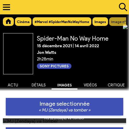
Cinéma
#Marvel #SpiderManNoWayHome
Images
Image n°15
Spider-Man No Way Home
15 décembre 2021
|
14 avril 2022
Jon Watts
2h28min
SONY PICTURES
ACTU
DÉTAILS
IMAGES
VIDÉOS
CRITIQUE
Image selectionnée
« MJ (Zendaya) va tomber »
MJ (Zendaya) va tomber