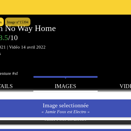
es
Image n°15394
an No Way Home
8.5
/10
021
|
Vidéo
14 avril 2022
s
enture #sf
AILS
IMAGES
VID
Image selectionnée
« Jamie Foxx est Electro »
Jamie Foxx est Electro