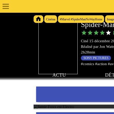
Cinéma
#Marvel #SpiderManNoWayHome
Imag
Spider-M
Ciné
15 décembre 2
Réalisé par
Jon Watt
2h28min
SONY PICTURES
#comics #action #av
ACTU
DÉT