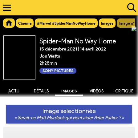
Cinéma
#Marvel #SpiderManNoWayHome
Images
Image n°1
Spider-Man No Way Home
15 décembre 2021
|
14 avril 2022
Jon Watts
2h28min
SONY PICTURES
ACTU
DÉTAILS
IMAGES
VIDÉOS
CRITIQUE
Image selectionnée
« Serait-ce Matt Murdock qui vient aider Peter Parker ? »