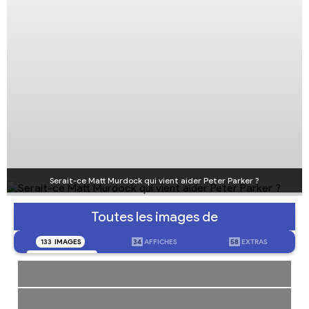
Serait-ce Matt Murdock qui vient aider Peter Parker ?
Toutes les images de
133
IMAGES
34
AFFICHES
58
EXTRAS