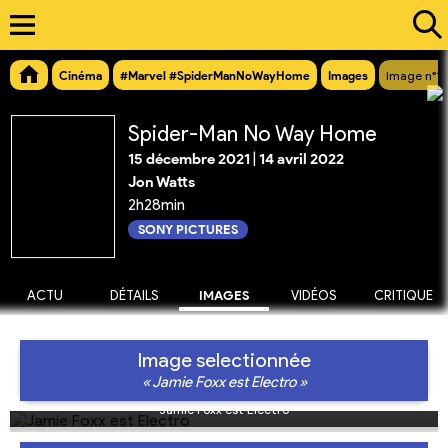
Cinéma
#Marvel #SpiderManNoWayHome
Images
Image n°1
Spider-Man No Way Home
15 décembre 2021
|
14 avril 2022
Jon Watts
2h28min
SONY PICTURES
ACTU
DÉTAILS
IMAGES
VIDÉOS
CRITIQUE
Image selectionnée
« Jamie Foxx est Electro »
Jamie Foxx est Electro