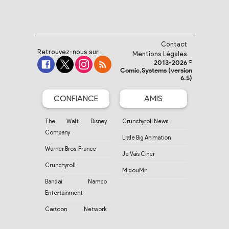
Contact
Retrouvez-nous sur :
Mentions Légales
2013-2026 ©
Comic.Systems (version
6.5)
CONFIANCE
AMIS
The Walt Disney
Crunchyroll News
Company
Little Big Animation
Warner Bros. France
Je Vais Ciner
Crunchyroll
MidouMir
Bandai Namco
Entertainment
Cartoon Network
France