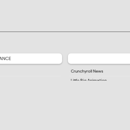
ANCE
Crunchyroll News
Little Big Animation
Je Vais Ciner
MidouMir