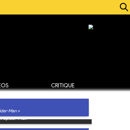
ÉOS
CRITIQUE
pider-Man »
st Spider-Man