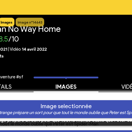
Images
Image n°14643
an No Way Home
8.5
/10
2021
|
Vidéo
14 avril 2022
ts
venture #sf
AILS
IMAGES
VID
Image selectionnée
trange prépare un sort pour que tout le monde oublie que Peter est S
ge prépare un sort pour que tout le monde oublie que Peter e