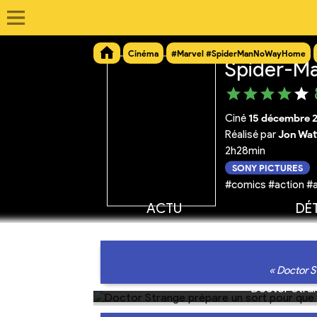
Cinéma
#Marvel #SpiderManNoWayHome
Spider-M
Ciné
15 décembre 
Réalisé par
Jon Wat
2h28min
SONY PICTURES
#comics #action #a
ACTU
DÉT
« Doctor S
Doctor Stran