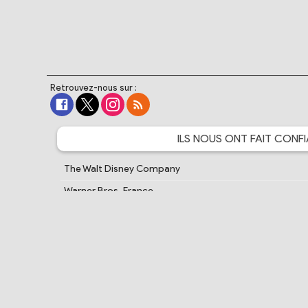
Retrouvez-nous sur :
ILS NOUS ONT FAIT
CONFI
The Walt Disney Company
Warner Bros. France
Crunchyroll
Bandai Namco Entertainment
Cartoon Network France
PlayStation France
Samsung