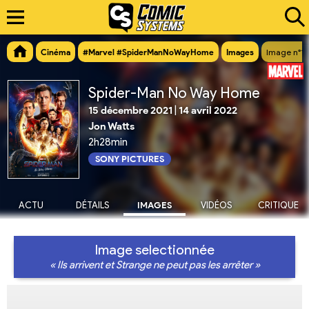
Cinéma
#Marvel #SpiderManNoWayHome
Images
Image n°1
Spider-Man No Way Home
15 décembre 2021
|
14 avril 2022
Jon Watts
2h28min
SONY PICTURES
ACTU
DÉTAILS
IMAGES
VIDÉOS
CRITIQUE
Image selectionnée
« Ils arrivent et Strange ne peut pas les arrêter »