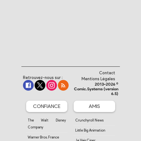
Contact
Retrouvez-nous sur :
Mentions Légales
2013-2026 ©
Comic.Systems (version
6.5)
CONFIANCE
AMIS
The Walt Disney
Crunchyroll News
Company
Little Big Animation
Warner Bros. France
Je Vais Ciner