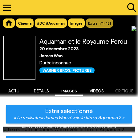
Cinéma
#DC #Aquaman
Images
Extra n°14181
Aquaman et le Royaume Perdu
20 décembre 2023
James Wan
Durée inconnue
WARNER BROS. PICTURES
ACTU
DÉTAILS
IMAGES
VIDÉOS
CRITIQUE
Extra selectionné
« Le réalisateur James Wan révèle le titre d'Aquaman 2 »
Le réalisateur James Wan révèle le titre d'Aquaman 2