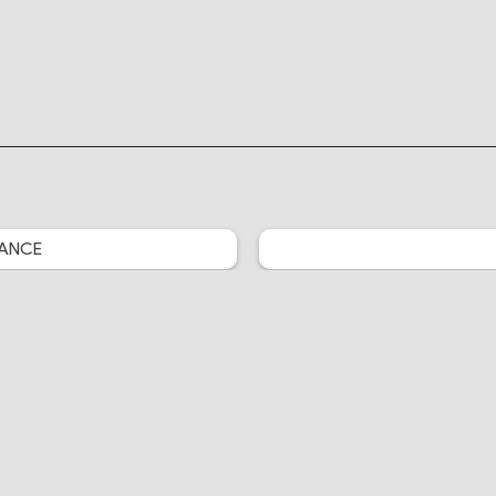
ANCE
Crunchyroll News
Little Big Animation
Je Vais Ciner
MidouMir