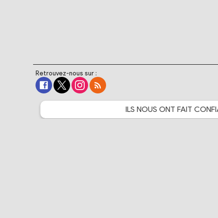
Retrouvez-nous sur :
ILS NOUS ONT FAIT
CONFI
The Walt Disney Company
Warner Bros. France
Crunchyroll
Bandai Namco Entertainment
Cartoon Network France
PlayStation France