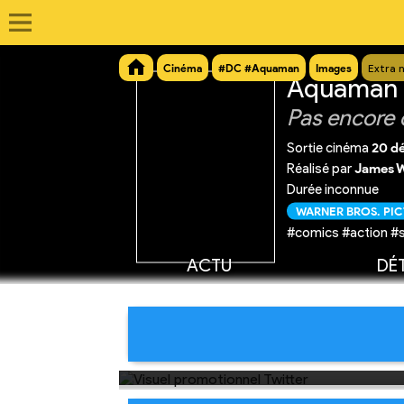
Cinéma
#DC #Aquaman
Images
Extra 
Aquaman e
Pas encore 
Sortie cinéma
20 d
Réalisé par
James 
Durée inconnue
WARNER BROS. PI
#comics #action #
ACTU
DÉT