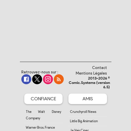
Contact
Retrouvez-nous sur :
Mentions Légales
2013-2026 ©
Comic.Systems (version
6.5)
CONFIANCE
AMIS
The Walt Disney
Crunchyroll News
Company
Little Big Animation
Warner Bros. France
Je Vais Ciner