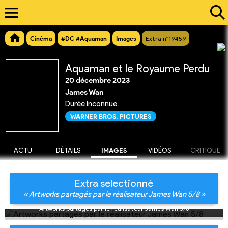
Cinéma
#DC #Aquaman
Images
Extra n°19459
Aquaman et le Royaume Perdu
20 décembre 2023
James Wan
Durée inconnue
WARNER BROS. PICTURES
ACTU
DÉTAILS
IMAGES
VIDÉOS
CRITIQUE
Extra selectionné
« Artworks partagés par le réalisateur James Wan 5/8 »
Artworks partagés par le réalisateur James Wan 5/8