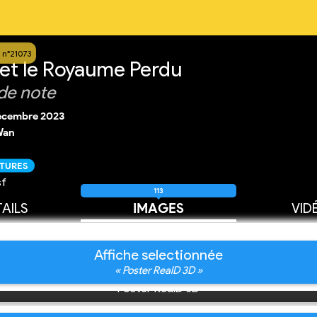
 n°21073
t le Royaume Perdu
de note
écembre 2023
Wan
CTURES
sf
113
AILS
IMAGES
VID
Affiche selectionnée
« Poster RealD 3D »
Poster RealD 3D