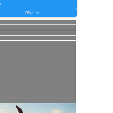
u
56
EXTRAS