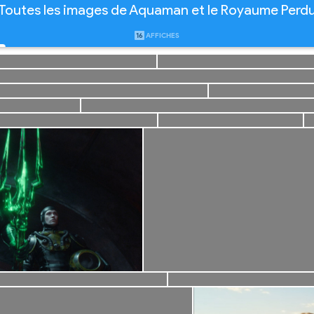
Toutes les images de Aquaman et le Royaume Perd
16
AFFICHES