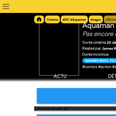
Cinéma
#DC #Aquaman
Images
Affiche
Aquaman e
Pas encore 
Sortie cinéma
20 d
Réalisé par
James 
Durée inconnue
WARNER BROS. PI
#comics #action #
ACTU
DÉT