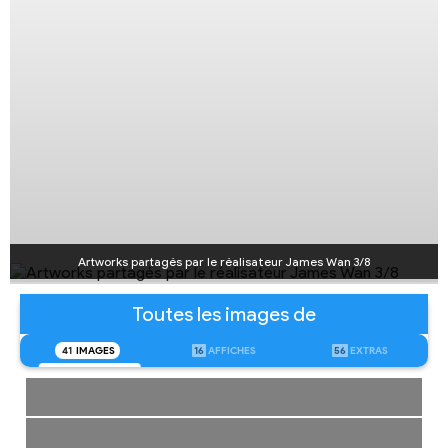
Artworks partagés par le réalisateur James Wan 3/8
Toutes les images de
41
IMAGES
16
AFFICHES
56
EXTRAS