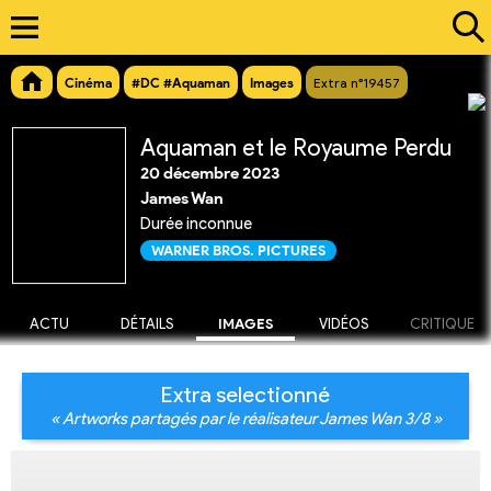
Cinéma
#DC #Aquaman
Images
Extra n°19457
Aquaman et le Royaume Perdu
20 décembre 2023
James Wan
Durée inconnue
WARNER BROS. PICTURES
ACTU
DÉTAILS
IMAGES
VIDÉOS
CRITIQUE
Extra selectionné
« Artworks partagés par le réalisateur James Wan 3/8 »