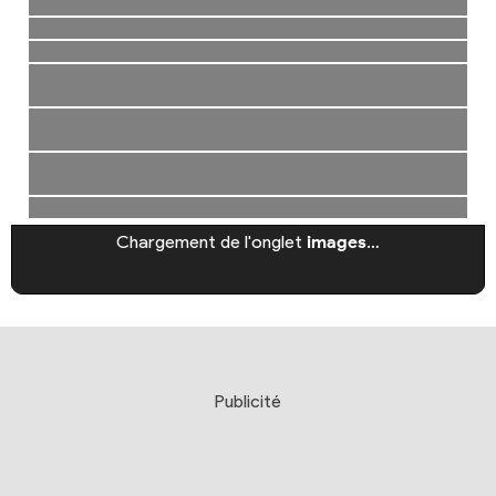
Chargement de l'onglet
images
…
Publicité