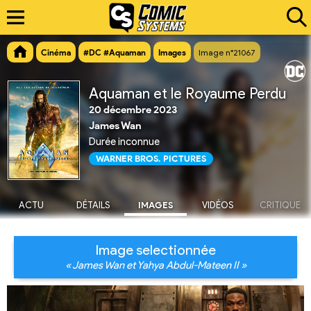
Cinéma
#DC #Aquaman
Images
Image n°21067
Aquaman et le Royaume Perdu
20 décembre 2023
James Wan
Durée inconnue
WARNER BROS. PICTURES
ACTU
DÉTAILS
IMAGES
VIDÉOS
CRITIQUE
Image selectionnée
« James Wan et Yahya Abdul-Mateen II »