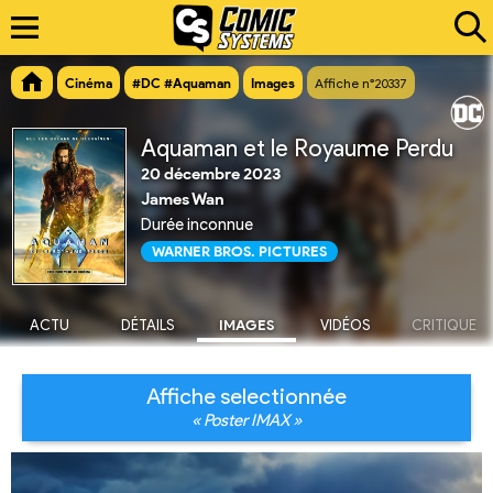
Cinéma
#DC #Aquaman
Images
Affiche n°20337
Aquaman et le Royaume Perdu
20 décembre 2023
James Wan
Durée inconnue
WARNER BROS. PICTURES
ACTU
DÉTAILS
IMAGES
VIDÉOS
CRITIQUE
Affiche selectionnée
« Poster IMAX »