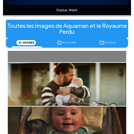
Poster IMAX
Toutes les images de Aquaman et le Royaume
Perdu
41
IMAGES
16
AFFICHES
56
EXTRAS