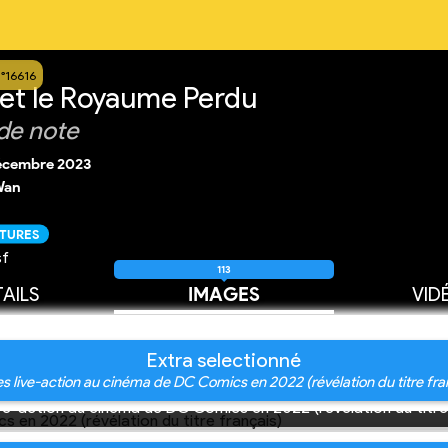
n°16616
t le Royaume Perdu
de note
écembre 2023
Wan
CTURES
sf
113
AILS
IMAGES
VID
Extra selectionné
es live-action au cinéma de DC Comics en 2022 (révélation du titre fra
ive-action au cinéma de DC Comics en 2022 (révélation du titre