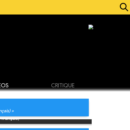
ÉOS
CRITIQUE
nçais) »
 français)