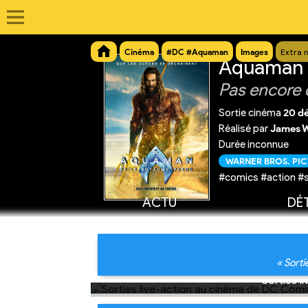
Cinéma
#DC #Aquaman
Images
Extra 
Aquaman e
Pas encore 
Sortie cinéma
20 d
Réalisé par
James 
Durée inconnue
WARNER BROS. PI
#comics #action #
ACTU
DÉT
« Sorti
Sorties l