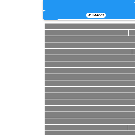
41
IMAGES