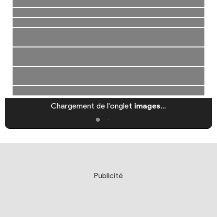
Chargement de l'onglet
images
…
Publicité