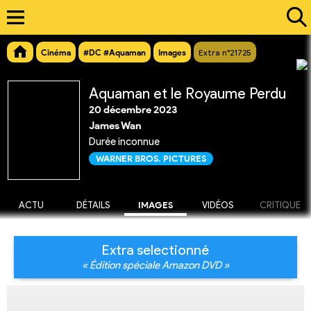
Cinéma
#DC #Aquaman
Images
Extra n°21725
Aquaman et le Royaume Perdu
20 décembre 2023
James Wan
Durée inconnue
WARNER BROS. PICTURES
ACTU
DÉTAILS
IMAGES
VIDÉOS
CRITIQUE
Extra selectionné
« Édition spéciale Amazon DVD »