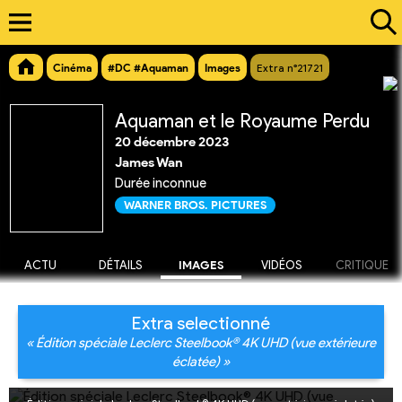
Cinéma
#DC #Aquaman
Images
Extra n°21721
Aquaman et le Royaume Perdu
20 décembre 2023
James Wan
Durée inconnue
WARNER BROS. PICTURES
ACTU
DÉTAILS
IMAGES
VIDÉOS
CRITIQUE
Extra selectionné
« Édition spéciale Leclerc Steelbook® 4K UHD (vue extérieure
éclatée) »