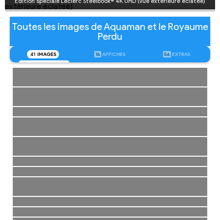
Édition spéciale Leclerc Steelbook® 4K UHD (vue extérieure éclatée)
Toutes les images de Aquaman et le Royaume
Perdu
41
IMAGES
16
AFFICHES
56
EXTRAS