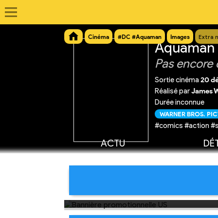
Cinéma
#DC #Aquaman
Images
Extra 
Aquaman e
Pas encore 
Sortie cinéma
20 d
Réalisé par
James 
Durée inconnue
WARNER BROS. PI
#comics #action #
ACTU
DÉT