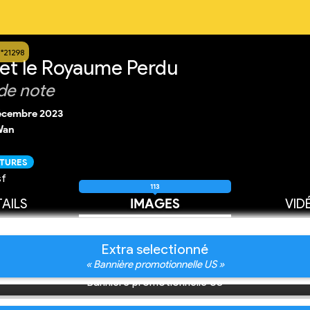
n°21298
t le Royaume Perdu
de note
écembre 2023
Wan
CTURES
sf
113
AILS
IMAGES
VID
Extra selectionné
« Bannière promotionnelle US »
Bannière promotionnelle US