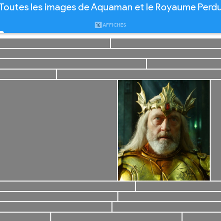
Toutes les images de Aquaman et le Royaume Perd
16
AFFICHES