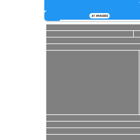
41
IMAGES