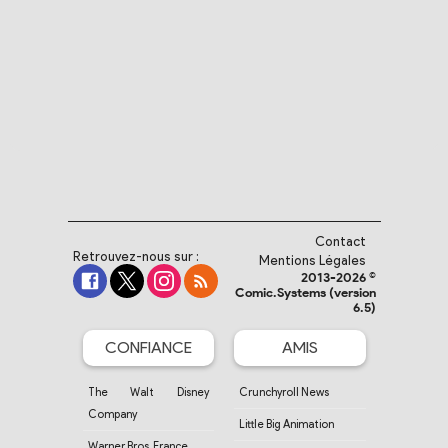
Contact
Retrouvez-nous sur :
Mentions Légales
2013-2026 ©
Comic.Systems (version
6.5)
CONFIANCE
AMIS
The Walt Disney
Crunchyroll News
Company
Little Big Animation
Warner Bros. France