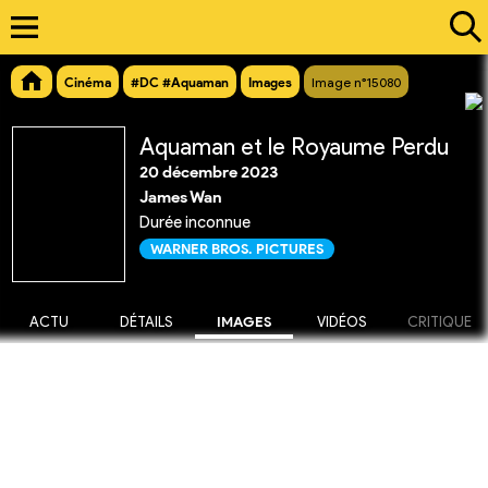
Cinéma
#DC #Aquaman
Images
Image n°15080
Aquaman et le Royaume Perdu
20 décembre 2023
James Wan
Durée inconnue
WARNER BROS. PICTURES
ACTU
DÉTAILS
IMAGES
VIDÉOS
CRITIQUE