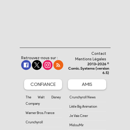
Contact
Retrouvez-nous sur :
Mentions Légales
2013-2026 ©
Comic.Systems (version
6.5)
CONFIANCE
AMIS
The Walt Disney
Crunchyroll News
Company
Little Big Animation
Warner Bros. France
Je Vais Ciner
Crunchyroll
MidouMir