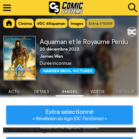
Cinéma
#DC #Aquaman
Images
Extra n°15309
Aquaman et le Royaume Perdu
20 décembre 2023
James Wan
Durée inconnue
WARNER BROS. PICTURES
ACTU
DÉTAILS
IMAGES
VIDÉOS
CRITIQUE
Extra selectionné
« Révélation du logo (DC FanDome) »
Révélation du logo (DC FanDome)