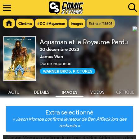
Cinéma
#DC #Aquaman
Images
Extra n°18605
Aquaman et le Royaume Perdu
20 décembre 2023
James Wan
Durée inconnue
WARNER BROS. PICTURES
ACTU
DÉTAILS
IMAGES
VIDÉOS
CRITIQUE
Extra selectionné
« Jason Momoa confirme le retour de Ben Affleck lors des
reshoots »