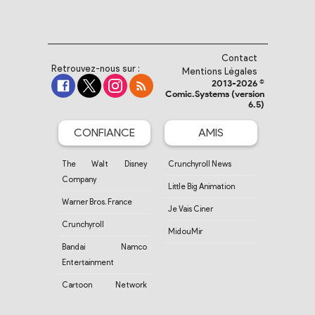
Contact
Retrouvez-nous sur :
Mentions Légales
2013-2026 ©
Comic.Systems (version
6.5)
CONFIANCE
AMIS
The Walt Disney
Crunchyroll News
Company
Little Big Animation
Warner Bros. France
Je Vais Ciner
Crunchyroll
MidouMir
Bandai Namco
Entertainment
Cartoon Network
France