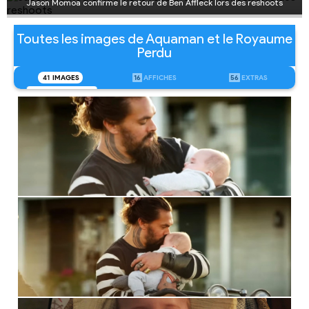
Jason Momoa confirme le retour de Ben Affleck lors des reshoots
Toutes les images de Aquaman et le Royaume
Perdu
41
IMAGES
16
AFFICHES
56
EXTRAS