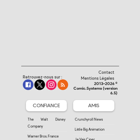
Contact
Retrouvez-nous sur :
Mentions Légales
2013-2026 ©
Comic.Systems (version
6.5)
CONFIANCE
AMIS
The Walt Disney
Crunchyroll News
Company
Little Big Animation
Warner Bros. France
Je Vais Ciner