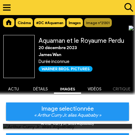
Cinéma
#DC #Aquaman
Images
Image n°21301
Aquaman et le Royaume Perdu
20 décembre 2023
James Wan
Durée inconnue
WARNER BROS. PICTURES
ACTU
DÉTAILS
IMAGES
VIDÉOS
CRITIQUE
Image selectionnée
« Arthur Curry Jr. alias Aquababy »
Arthur Curry Jr. alias Aquababy