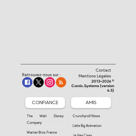
Contact
Retrouvez-nous sur :
Mentions Légales
2013-2026 ©
Comic.Systems (version
6.5)
CONFIANCE
AMIS
The Walt Disney
Crunchyroll News
Company
Little Big Animation
Warner Bros. France
Je Vais Ciner