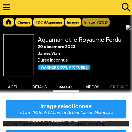
Cinéma
#DC #Aquaman
Images
Image n°20323
Aquaman et le Royaume Perdu
20 décembre 2023
James Wan
Durée inconnue
WARNER BROS. PICTURES
ACTU
DÉTAILS
IMAGES
VIDÉOS
CRITIQUE
Image selectionnée
« Orm (Patrick Wilson) et Arthur (Jason Momoa) »
Orm (Patrick Wilson) et Arthur (Jason Momoa)