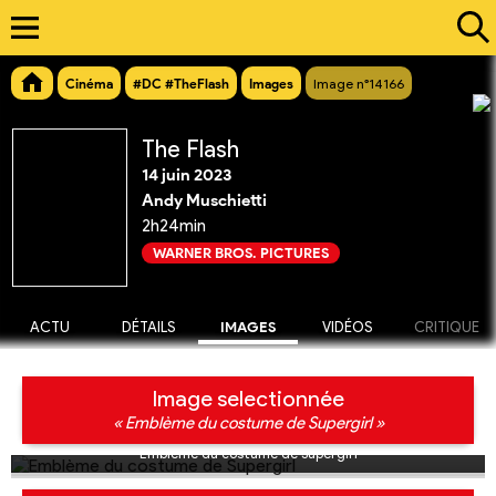
Cinéma
#DC #TheFlash
Images
Image n°14166
The Flash
14 juin 2023
Andy Muschietti
2h24min
WARNER BROS. PICTURES
ACTU
DÉTAILS
IMAGES
VIDÉOS
CRITIQUE
Image selectionnée
« Emblème du costume de Supergirl »
Emblème du costume de Supergirl