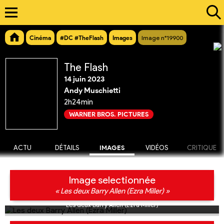
Cinéma
#DC #TheFlash
Images
Image n°19900
The Flash
14 juin 2023
Andy Muschietti
2h24min
WARNER BROS. PICTURES
ACTU
DÉTAILS
IMAGES
VIDÉOS
CRITIQUE
Image selectionnée
« Les deux Barry Allen (Ezra Miller) »
Les deux Barry Allen (Ezra Miller)