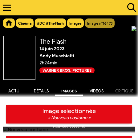
Cinéma
#DC #TheFlash
Images
Image n°16473
The Flash
14 juin 2023
Andy Muschietti
2h24min
WARNER BROS. PICTURES
ACTU
DÉTAILS
IMAGES
VIDÉOS
CRITIQUE
Image selectionnée
« Nouveau costume »
Nouveau costume